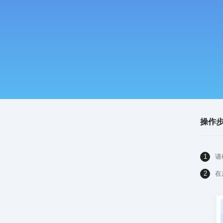
操作
1
请
2
在